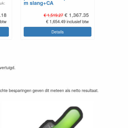
m slang+CA
uk:
.18
€ 1,367.35
€ 1,519.27
 btw
€ 1,654.49 inclusief btw
Details
vertuigd.
hte besparingen geven dit meteen als netto resultaat.