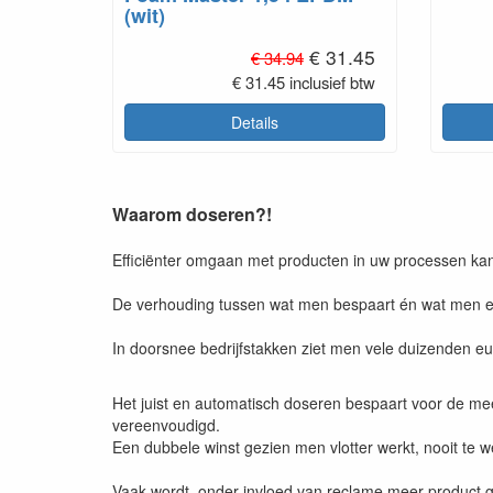
(wit)
€ 31.45
€ 34.94
€ 31.45 inclusief btw
Details
Waarom doseren?!
Efficiënter omgaan met producten in uw processen kan 
De verhouding tussen wat men bespaart én wat men er d
In doorsnee bedrijfstakken ziet men vele duizenden e
Het juist en automatisch doseren bespaart voor de mee
vereenvoudigd.
Een dubbele winst gezien men vlotter werkt, nooit te wei
Vaak wordt, onder invloed van reclame meer product ge