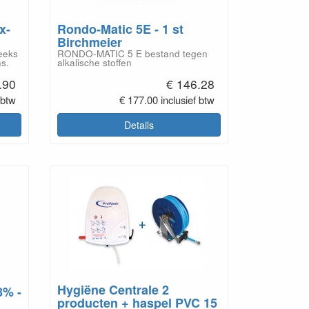
x-
Rondo-Matic 5E - 1 st
Birchmeier
eeks
RONDO-MATIC 5 E bestand tegen
ns.
alkalische stoffen
.90
€ 146.28
 btw
€ 177.00 inclusief btw
Details
Hygiëne Centrale 2
8% -
producten + haspel PVC 15