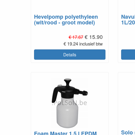
Hevelpomp polyethyleen
Navul
(wit/rood - groot model)
1L/2
€ 15.90
€ 17.67
€ 19.24 inclusief btw
Details
Solo 
Foam Master 1,5 l EPDM