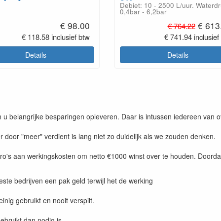
Debiet: 10 - 2500 L/uur. Waterdr
0,4bar - 6,2bar
€ 98.00
€ 613
€ 764.22
€ 118.58 inclusief btw
€ 741.94 inclusief
Details
Details
u belangrijke besparingen opleveren. Daar is intussen iedereen van o
oor "meer" verdient is lang niet zo duidelijk als we zouden denken.
uro's aan werkingskosten om netto €1000 winst over te houden. Doordac
ste bedrijven een pak geld terwijl het de werking
nig gebruikt en nooit verspilt.
bruikt dan nodig is.