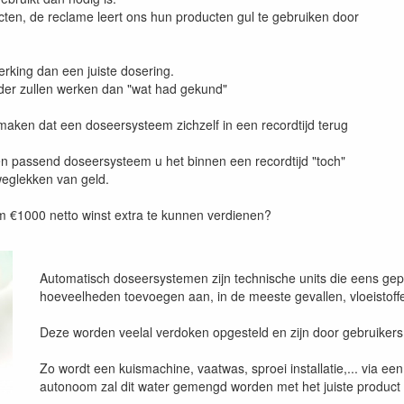
en, de reclame leert ons hun producten gul te gebruiken door
erking dan een juiste dosering.
rder zullen werken dan "wat had gekund"
e maken dat een doseersysteem zichzelf in een recordtijd terug
en passend doseersysteem u het binnen een recordtijd "toch"
weglekken van geld.
m €1000 netto winst extra te kunnen verdienen?
Automatisch doseersystemen zijn technische units die eens gepl
hoeveelheden toevoegen aan, in de meeste gevallen, vloeistoff
Deze worden veelal verdoken opgesteld en zijn door gebruikers
Zo wordt een kuismachine, vaatwas, sproei installatie,... via een
autonoom zal dit water gemengd worden met het juiste product