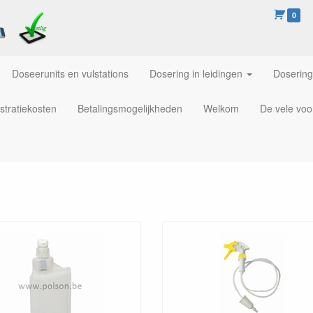
0
Doseerunits en vulstations
Dosering in leidingen
Dosering
stratiekosten
Betalingsmogelijkheden
Welkom
De vele voo
 zuinig en efficiënt