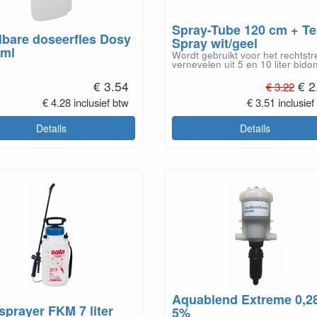
Spray-Tube 120 cm + Te
bare doseerfles Dosy
Spray wit/geel
0ml
Wordt gebruikt voor het rechtstr
vernevelen uit 5 en 10 liter bido
€ 3.54
€ 2
€ 3.22
€ 4.28 inclusief btw
€ 3.51 inclusief
Details
Details
Aquablend Extreme 0,2
sprayer FKM 7 liter
5%