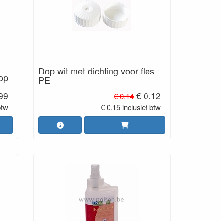
Dop wit met dichting voor fles
dop
PE
.99
€ 0.12
€ 0.14
btw
€ 0.15 inclusief btw