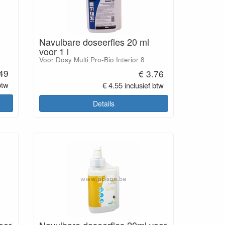
Navulbare doseerfles 20 ml
voor 1 l
Voor Dosy Multi Pro-Bio Interior 8
.49
€ 3.76
btw
€ 4.55 inclusief btw
Details
oor
Navulbare doseerfles 20ml voor