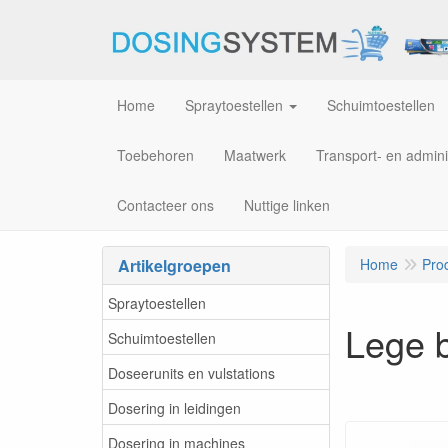
Home
Spraytoestellen
Schuimtoestellen
Toebehoren
Maatwerk
Transport- en admini
Contacteer ons
Nuttige linken
Artikelgroepen
Home
Pro
Spraytoestellen
Lege 
Schuimtoestellen
Doseerunits en vulstations
Dosering in leidingen
Dosering in machines