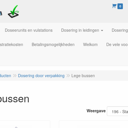
0
Doseerunits en vulstations
Dosering in leidingen
Dosering
stratiekosten
Betalingsmogelijkheden
Welkom
De vele voo
ducten
Dosering door verpakking
Lege bussen
bussen
Weergave