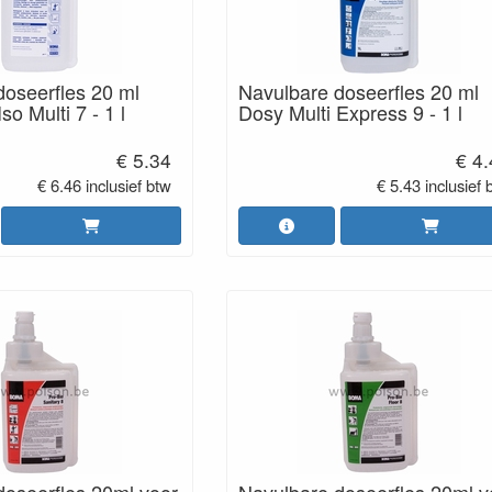
doseerfles 20 ml
Navulbare doseerfles 20 ml
so Multi 7 - 1 l
Dosy Multi Express 9 - 1 l
€ 5.34
€ 4
€ 6.46 inclusief btw
€ 5.43 inclusief 
doseerfles 20ml voor
Navulbare doseerfles 20ml v