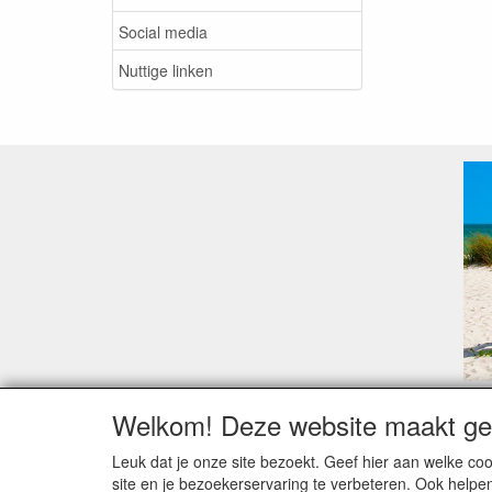
Social media
Nuttige linken
Welkom! Deze website maakt geb
Geachte klant,
Zoals elk jaar zorgt de verlofperiode, naast een ho
Leuk dat je onze site bezoekt. Geef hier aan welke 
Sommige fabrikanten sluiten of werken met een vaka
site en je bezoekerservaring te verbeteren. Ook helpe
Bestellingen die vanaf +/- 15 juli geplaatst worden 