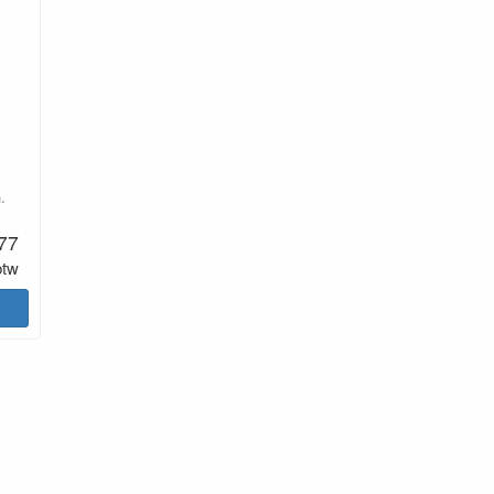
.
.77
btw