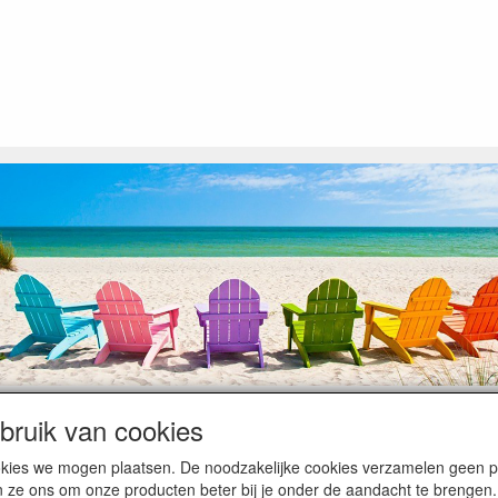
ruik van cookies
op heugelijke momenten van feest en rust, ook de traditionele levering
cookies we mogen plaatsen. De noodzakelijke cookies verzamelen geen
ntiebezetting.
n ze ons om onze producten beter bij je onder de aandacht te brengen.
kunnen hierdoor vertraging oplopen. Wanneer die voorradig is en alle bet