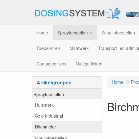
Home
Spraytoestellen
Schuimtoestellen
Toebehoren
Maatwerk
Transport- en admini
Contacteer ons
Nuttige linken
Artikelgroepen
Home
Pro
Spraytoestellen
Birch
Huismerk
Solo Industrial
Birchmeier
Schuimtoestellen