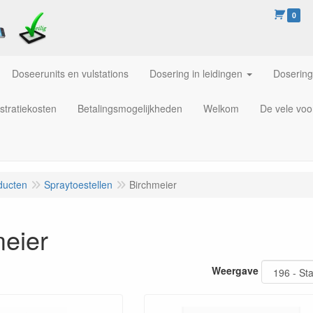
0
Doseerunits en vulstations
Dosering in leidingen
Dosering
stratiekosten
Betalingsmogelijkheden
Welkom
De vele voo
ducten
Spraytoestellen
Birchmeier
meier
Weergave