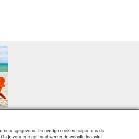
sproblemen.
 persoonsgegevens. De overige cookies helpen ons de
 Ga je voor een optimaal werkende website inclusief
alingsmodaliteiten zijn vervuld dan de bestelling