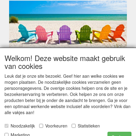
Welkom! Deze website maakt gebruik
Geachte klant,
van cookies
Zoals elk jaar zorgt de verlofperiode, naast een hoop
heugelijke momenten van feest en rust, ook de traditionele
Leuk dat je onze site bezoekt. Geef hier aan welke cookies we
leveringsproblemen.
mogen plaatsen. De noodzakelijke cookies verzamelen geen
Sommige fabrikanten sluiten of werken met een
persoonsgegevens. De overige cookies helpen ons de site en je
vakantiebezetting.
bezoekerservaring te verbeteren. Ook helpen ze ons om onze
Bestellingen die vanaf +/- 15 juli geplaatst worden kunnen
producten beter bij je onder de aandacht te brengen. Ga je voor
hierdoor vertraging oplopen. Wanneer die voorradig is en alle
een optimaal werkende website inclusief alle voordelen? Vink dan
betalingsmodaliteiten zijn vervuld dan de bestelling verstuurd
alle vakjes aan!
worden. Indien deze nog terug moeten binnen komen dan is
het minder duidelijk hoe snel dit zal gebeuren. Vanaf 15
Noodzakelijk
Voorkeuren
Statistieken
Augustus stabiliseert zich dit dan wel en kunnen wij, meestal,
opnieuw vlot werken.
Marketing