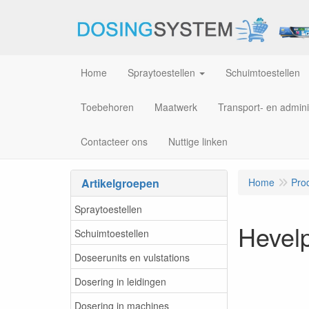
Home
Spraytoestellen
Schuimtoestellen
Toebehoren
Maatwerk
Transport- en admini
Contacteer ons
Nuttige linken
Artikelgroepen
Home
Pro
Spraytoestellen
Hevelp
Schuimtoestellen
Doseerunits en vulstations
Dosering in leidingen
Dosering in machines