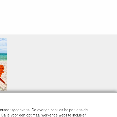
sproblemen.
 persoonsgegevens. De overige cookies helpen ons de
 Ga je voor een optimaal werkende website inclusief
alingsmodaliteiten zijn vervuld dan de bestelling