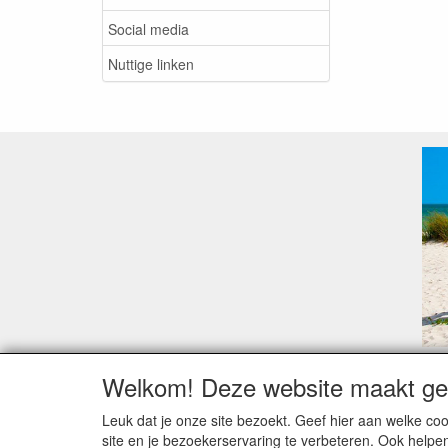
Social media
Nuttige linken
Welkom! Deze website maakt geb
Geachte klant,
Zoals elk jaar zorgt de verlofperiode, naast een ho
Leuk dat je onze site bezoekt. Geef hier aan welke 
Sommige fabrikanten sluiten of werken met een vaka
site en je bezoekerservaring te verbeteren. Ook helpe
Bestellingen die vanaf +/- 15 juli geplaatst worden 