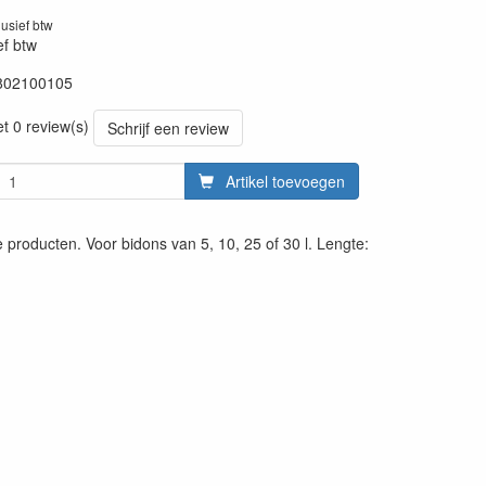
lusief btw
ef btw
802100105
20260624
et 0 review(s)
Schrijf een review
Artikel toevoegen
producten. Voor bidons van 5, 10, 25 of 30 l. Lengte: