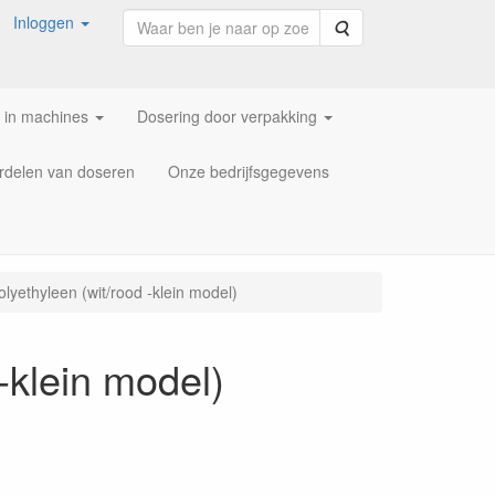
Inloggen
Zoeken
 in machines
Dosering door verpakking
rdelen van doseren
Onze bedrijfsgegevens
yethyleen (wit/rood -klein model)
-klein model)