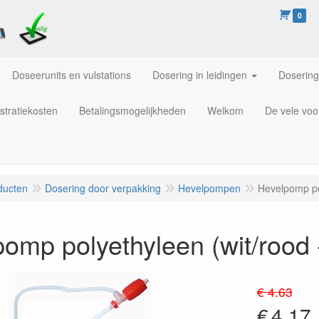
0
Doseerunits en vulstations
Dosering in leidingen
Dosering
stratiekosten
Betalingsmogelijkheden
Welkom
De vele voo
ducten
Dosering door verpakking
Hevelpompen
Hevelpomp pol
omp polyethyleen (wit/rood 
€ 4.63
€
4.17