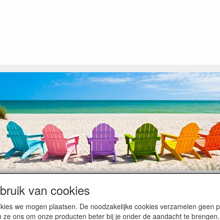
ruik van cookies
op heugelijke momenten van feest en rust, ook de traditionele levering
cookies we mogen plaatsen. De noodzakelijke cookies verzamelen geen
ntiebezetting.
n ze ons om onze producten beter bij je onder de aandacht te brengen.
kunnen hierdoor vertraging oplopen. Wanneer die voorradig is en alle bet