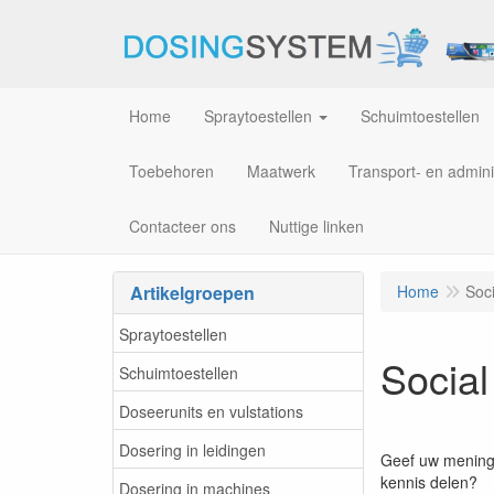
Home
Spraytoestellen
Schuimtoestellen
Toebehoren
Maatwerk
Transport- en admini
Contacteer ons
Nuttige linken
Artikelgroepen
Home
Soc
Spraytoestellen
Social
Schuimtoestellen
Doseerunits en vulstations
Dosering in leidingen
Geef uw mening, 
kennis delen?
Dosering in machines