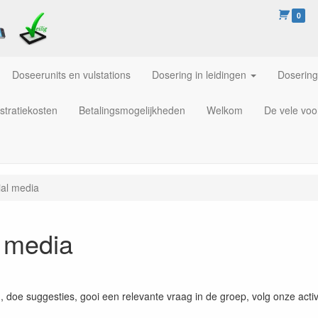
0
Doseerunits en vulstations
Dosering in leidingen
Dosering
stratiekosten
Betalingsmogelijkheden
Welkom
De vele voo
ial media
 media
doe suggesties, gooi een relevante vraag in de groep, volg onze activi