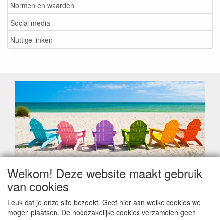
Normen en waarden
Social media
Nuttige linken
Welkom! Deze website maakt gebruik
Geachte klant,
van cookies
Zoals elk jaar zorgt de verlofperiode, naast een hoop
heugelijke momenten van feest en rust, ook de traditionele
Leuk dat je onze site bezoekt. Geef hier aan welke cookies we
leveringsproblemen.
mogen plaatsen. De noodzakelijke cookies verzamelen geen
Sommige fabrikanten sluiten of werken met een