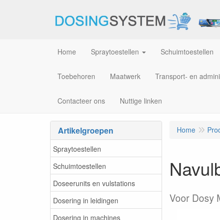
Home
Spraytoestellen
Schuimtoestellen
Toebehoren
Maatwerk
Transport- en admini
Contacteer ons
Nuttige linken
Artikelgroepen
Home
Pro
Spraytoestellen
Navulb
Schuimtoestellen
Doseerunits en vulstations
Voor Dosy M
Dosering in leidingen
Dosering in machines