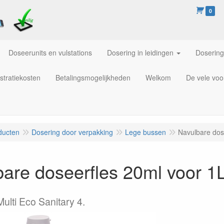
0
Doseerunits en vulstations
Dosering in leidingen
Dosering
stratiekosten
Betalingsmogelijkheden
Welkom
De vele voo
ducten
Dosering door verpakking
Lege bussen
Navulbare dos
are doseerfles 20ml voor 1
ulti Eco Sanitary 4.