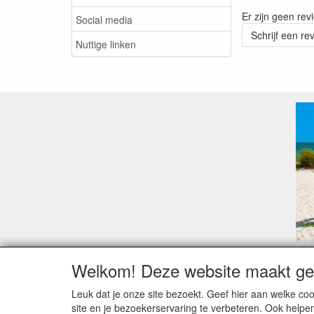
Er zijn geen rev
Social media
Schrijf een re
Nuttige linken
Welkom! Deze website maakt geb
Geachte klant,
Zoals elk jaar zorgt de verlofperiode, naast een ho
Leuk dat je onze site bezoekt. Geef hier aan welke 
Sommige fabrikanten sluiten of werken met een vaka
site en je bezoekerservaring te verbeteren. Ook helpe
Bestellingen die vanaf +/- 15 juli geplaatst worden 