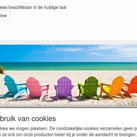
iews beschikbaar in de huidige taal
view
ruik van cookies
op heugelijke momenten van feest en rust, ook de traditionele levering
cookies we mogen plaatsen. De noodzakelijke cookies verzamelen geen
ntiebezetting.
n ze ons om onze producten beter bij je onder de aandacht te brengen.
kunnen hierdoor vertraging oplopen. Wanneer die voorradig is en alle bet