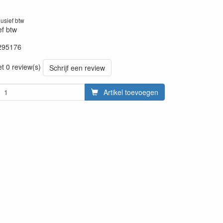
lusief btw
ef btw
295176
20230511
et 0 review(s)
Schrijf een review
Artikel toevoegen