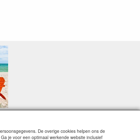
sproblemen.
 persoonsgegevens. De overige cookies helpen ons de
 Ga je voor een optimaal werkende website inclusief
alingsmodaliteiten zijn vervuld dan de bestelling