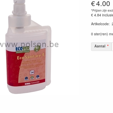
€
4.00
*Prijzen zijn exc
€ 4.84
inclusi
Artikelcode
:
Prijszetting 
0 ster(ren) m
Aantal