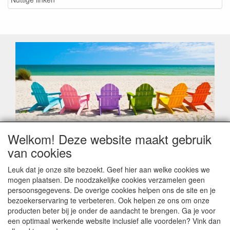
Welkom! Deze website maakt gebruik
Geachte klant,
van cookies
Zoals elk jaar zorgt de verlofperiode, naast een hoop
heugelijke momenten van feest en rust, ook de traditionele
Leuk dat je onze site bezoekt. Geef hier aan welke cookies we
leveringsproblemen.
mogen plaatsen. De noodzakelijke cookies verzamelen geen
Sommige fabrikanten sluiten of werken met een
persoonsgegevens. De overige cookies helpen ons de site en je
vakantiebezetting.
bezoekerservaring te verbeteren. Ook helpen ze ons om onze
Bestellingen die vanaf +/- 15 juli geplaatst worden kunnen
producten beter bij je onder de aandacht te brengen. Ga je voor
hierdoor vertraging oplopen. Wanneer die voorradig is en alle
een optimaal werkende website inclusief alle voordelen? Vink dan
betalingsmodaliteiten zijn vervuld dan de bestelling verstuurd