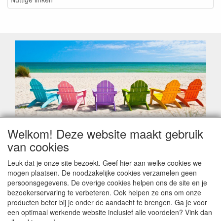
Welkom! Deze website maakt gebruik
Geachte klant,
van cookies
Zoals elk jaar zorgt de verlofperiode, naast een hoop
heugelijke momenten van feest en rust, ook de traditionele
Leuk dat je onze site bezoekt. Geef hier aan welke cookies we
leveringsproblemen.
mogen plaatsen. De noodzakelijke cookies verzamelen geen
Sommige fabrikanten sluiten of werken met een
persoonsgegevens. De overige cookies helpen ons de site en je
vakantiebezetting.
bezoekerservaring te verbeteren. Ook helpen ze ons om onze
Bestellingen die vanaf +/- 15 juli geplaatst worden kunnen
producten beter bij je onder de aandacht te brengen. Ga je voor
hierdoor vertraging oplopen. Wanneer die voorradig is en alle
een optimaal werkende website inclusief alle voordelen? Vink dan
betalingsmodaliteiten zijn vervuld dan de bestelling verstuurd