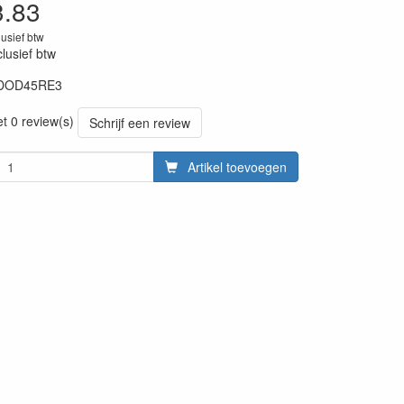
3.83
lusief btw
clusief btw
DOD45RE3
20230418
et 0 review(s)
Schrijf een review
Artikel toevoegen