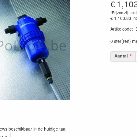
€
1,10
*Prijzen zijn exc
€ 1,103.83
in
Artikelcode
:
Prijszetting 
0 ster(ren) m
Aantal
iews beschikbaar in de huidige taal