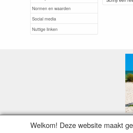
Schrijf een re
Normen en waarden
Social media
Nuttige linken
Welkom! Deze website maakt geb
Geachte klant,
Zoals elk jaar zorgt de verlofperiode, naast een ho