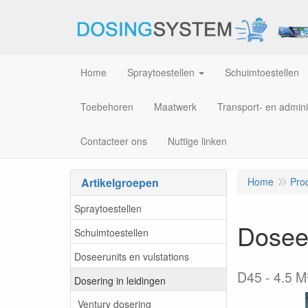
Home
Spraytoestellen
Schuimtoestellen
Toebehoren
Maatwerk
Transport- en admini
Contacteer ons
Nuttige linken
Artikelgroepen
Home
Pro
Spraytoestellen
Dosee
Schuimtoestellen
Doseerunits en vulstations
D45 - 4.5 M
Dosering in leidingen
Ventury dosering