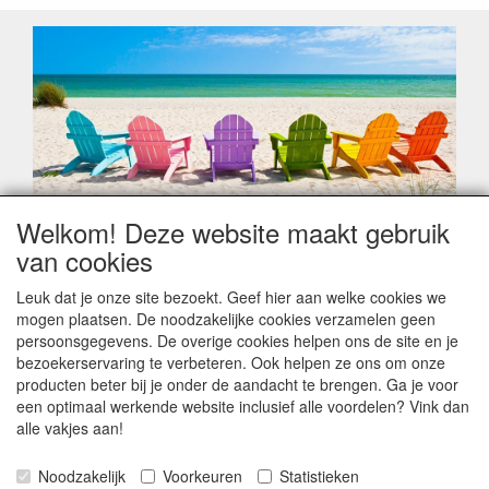
Welkom! Deze website maakt gebruik
Geachte klant,
van cookies
Zoals elk jaar zorgt de verlofperiode, naast een hoop
heugelijke momenten van feest en rust, ook de traditionele
Leuk dat je onze site bezoekt. Geef hier aan welke cookies we
leveringsproblemen.
mogen plaatsen. De noodzakelijke cookies verzamelen geen
Sommige fabrikanten sluiten of werken met een
persoonsgegevens. De overige cookies helpen ons de site en je
vakantiebezetting.
bezoekerservaring te verbeteren. Ook helpen ze ons om onze
Bestellingen die vanaf +/- 15 juli geplaatst worden kunnen
producten beter bij je onder de aandacht te brengen. Ga je voor
hierdoor vertraging oplopen. Wanneer die voorradig is en alle
een optimaal werkende website inclusief alle voordelen? Vink dan
betalingsmodaliteiten zijn vervuld dan de bestelling verstuurd
alle vakjes aan!
worden. Indien deze nog terug moeten binnen komen dan is
het minder duidelijk hoe snel dit zal gebeuren. Vanaf 15
Noodzakelijk
Voorkeuren
Statistieken
Augustus stabiliseert zich dit dan wel en kunnen wij, meestal,