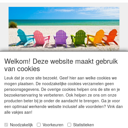
Welkom! Deze website maakt gebruik
Geachte klant,
van cookies
Zoals elk jaar zorgt de verlofperiode, naast een hoop
heugelijke momenten van feest en rust, ook de traditionele
Leuk dat je onze site bezoekt. Geef hier aan welke cookies we
leveringsproblemen.
mogen plaatsen. De noodzakelijke cookies verzamelen geen
Sommige fabrikanten sluiten of werken met een
persoonsgegevens. De overige cookies helpen ons de site en je
vakantiebezetting.
bezoekerservaring te verbeteren. Ook helpen ze ons om onze
Bestellingen die vanaf +/- 15 juli geplaatst worden kunnen
producten beter bij je onder de aandacht te brengen. Ga je voor
hierdoor vertraging oplopen. Wanneer die voorradig is en alle
een optimaal werkende website inclusief alle voordelen? Vink dan
betalingsmodaliteiten zijn vervuld dan de bestelling verstuurd
alle vakjes aan!
worden. Indien deze nog terug moeten binnen komen dan is
het minder duidelijk hoe snel dit zal gebeuren. Vanaf 15
Noodzakelijk
Voorkeuren
Statistieken
Augustus stabiliseert zich dit dan wel en kunnen wij, meestal,