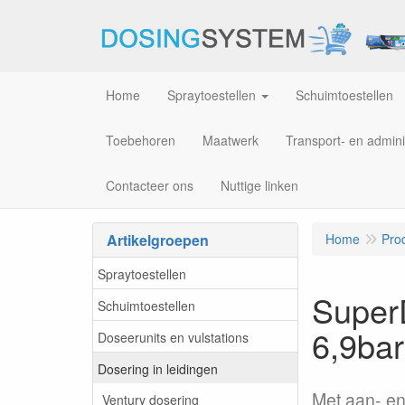
Home
Spraytoestellen
Schuimtoestellen
Toebehoren
Maatwerk
Transport- en admini
Contacteer ons
Nuttige linken
Artikelgroepen
Home
Pro
Spraytoestellen
SuperD
Schuimtoestellen
6,9bar
Doseerunits en vulstations
Dosering in leidingen
Met aan- en
Ventury dosering