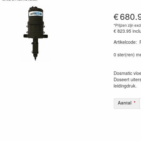
€
680.
*Prijzen zijn exc
€ 823.95
incl
Artikelcode
:
0 ster(ren) m
Dosmatic vlo
Doseert uiter
leidingdruk.
Aantal