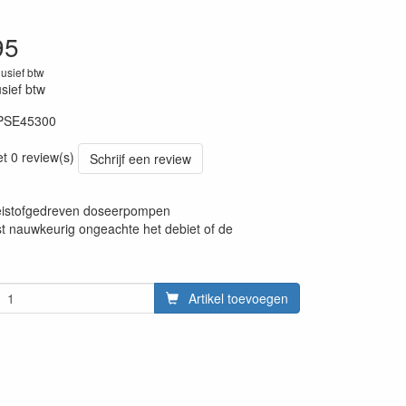
95
lusief btw
usief btw
PSE45300
et 0 review(s)
Schrijf een review
eistofgedreven doseerpompen
st nauwkeurig ongeachte het debiet of de
Artikel toevoegen