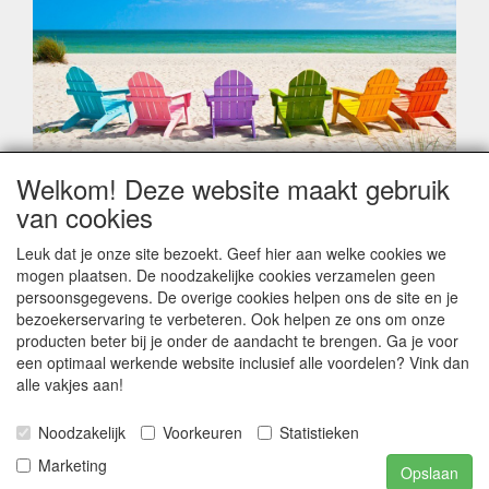
Welkom! Deze website maakt gebruik
Geachte klant,
van cookies
Zoals elk jaar zorgt de verlofperiode, naast een hoop
heugelijke momenten van feest en rust, ook de traditionele
Leuk dat je onze site bezoekt. Geef hier aan welke cookies we
leveringsproblemen.
mogen plaatsen. De noodzakelijke cookies verzamelen geen
Sommige fabrikanten sluiten of werken met een
persoonsgegevens. De overige cookies helpen ons de site en je
vakantiebezetting.
bezoekerservaring te verbeteren. Ook helpen ze ons om onze
Bestellingen die vanaf +/- 15 juli geplaatst worden kunnen
producten beter bij je onder de aandacht te brengen. Ga je voor
hierdoor vertraging oplopen. Wanneer die voorradig is en alle
een optimaal werkende website inclusief alle voordelen? Vink dan
betalingsmodaliteiten zijn vervuld dan de bestelling verstuurd
alle vakjes aan!
worden. Indien deze nog terug moeten binnen komen dan is
het minder duidelijk hoe snel dit zal gebeuren. Vanaf 15
Noodzakelijk
Voorkeuren
Statistieken
Augustus stabiliseert zich dit dan wel en kunnen wij, meestal,
opnieuw vlot werken.
Marketing
Opslaan
Bedankt voor uw begrip.