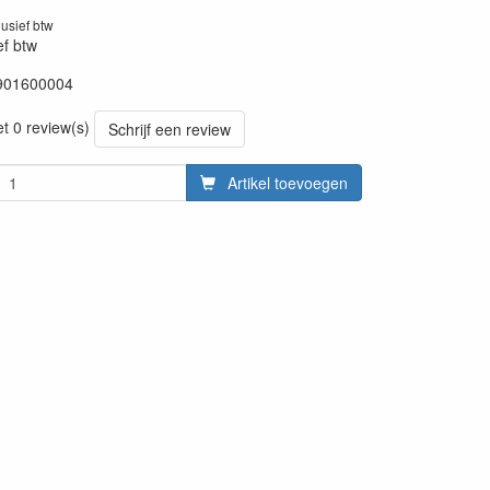
lusief btw
ef btw
901600004
20260624
et 0 review(s)
Schrijf een review
Artikel toevoegen