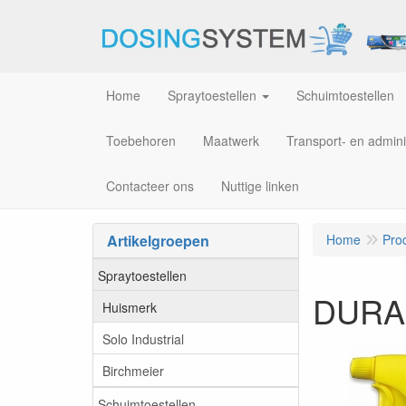
Home
Spraytoestellen
Schuimtoestellen
Toebehoren
Maatwerk
Transport- en admini
Contacteer ons
Nuttige linken
Artikelgroepen
Home
Pro
Spraytoestellen
DURA
Huismerk
Solo Industrial
Birchmeier
Schuimtoestellen