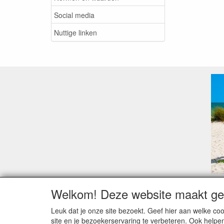
Social media
Nuttige linken
Welkom! Deze website maakt geb
Geachte klant,
Zoals elk jaar zorgt de verlofperiode, naast een ho
Leuk dat je onze site bezoekt. Geef hier aan welke 
Sommige fabrikanten sluiten of werken met een vaka
site en je bezoekerservaring te verbeteren. Ook helpe