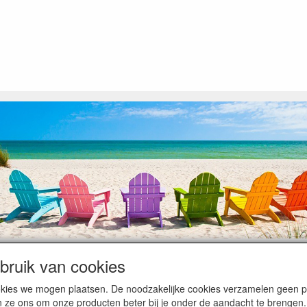
ruik van cookies
op heugelijke momenten van feest en rust, ook de traditionele levering
cookies we mogen plaatsen. De noodzakelijke cookies verzamelen geen
ntiebezetting.
n ze ons om onze producten beter bij je onder de aandacht te brengen.