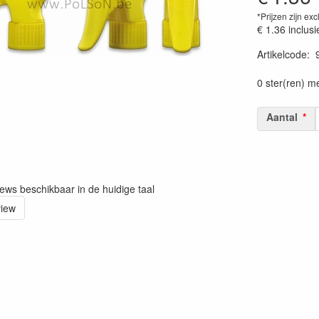
*Prijzen zijn exc
€ 1.36
inclusi
Artikelcode
:
Prijszetting 
0 ster(ren) m
Aantal
iews beschikbaar in de huidige taal
view