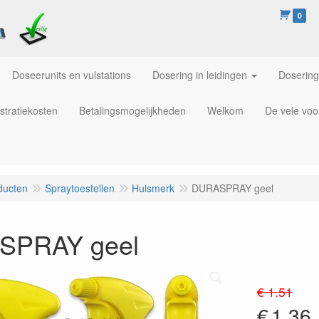
0
Doseerunits en vulstations
Dosering in leidingen
Dosering
stratiekosten
Betalingsmogelijkheden
Welkom
De vele voo
ducten
Spraytoestellen
Huismerk
DURASPRAY geel
SPRAY geel
€ 1.51
€
1.36