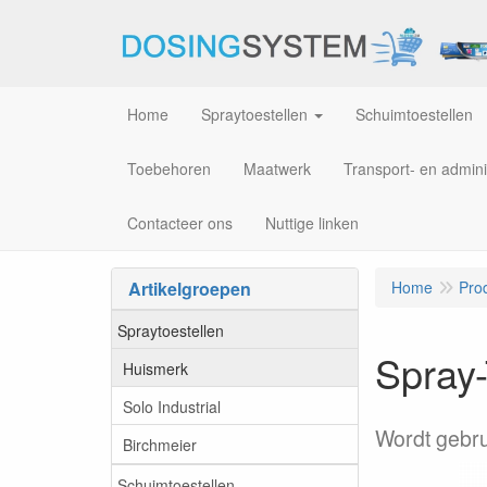
Home
Spraytoestellen
Schuimtoestellen
Toebehoren
Maatwerk
Transport- en admini
Contacteer ons
Nuttige linken
Artikelgroepen
Home
Pro
Spraytoestellen
Spray-
Huismerk
Solo Industrial
Wordt gebrui
Birchmeier
Schuimtoestellen