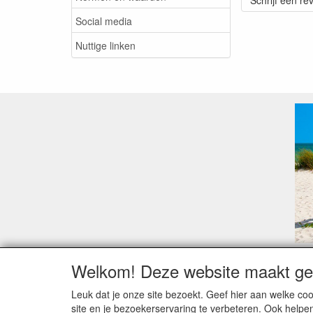
Schrijf een re
Social media
Nuttige linken
Welkom! Deze website maakt geb
Geachte klant,
Zoals elk jaar zorgt de verlofperiode, naast een ho
Leuk dat je onze site bezoekt. Geef hier aan welke 
Sommige fabrikanten sluiten of werken met een vaka
site en je bezoekerservaring te verbeteren. Ook helpe