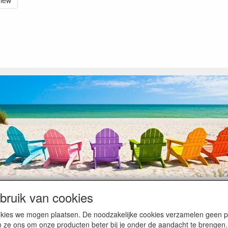
view
ruik van cookies
op heugelijke momenten van feest en rust, ook de traditionele levering
cookies we mogen plaatsen. De noodzakelijke cookies verzamelen geen
ntiebezetting.
n ze ons om onze producten beter bij je onder de aandacht te brengen.