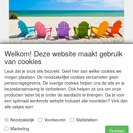
Welkom! Deze website maakt gebruik
Geachte klant,
van cookies
Zoals elk jaar zorgt de verlofperiode, naast een hoop
heugelijke momenten van feest en rust, ook de traditionele
Leuk dat je onze site bezoekt. Geef hier aan welke cookies we
leveringsproblemen.
mogen plaatsen. De noodzakelijke cookies verzamelen geen
Sommige fabrikanten sluiten of werken met een
persoonsgegevens. De overige cookies helpen ons de site en je
vakantiebezetting.
bezoekerservaring te verbeteren. Ook helpen ze ons om onze
Bestellingen die vanaf +/- 15 juli geplaatst worden kunnen
producten beter bij je onder de aandacht te brengen. Ga je voor
hierdoor vertraging oplopen. Wanneer die voorradig is en alle
een optimaal werkende website inclusief alle voordelen? Vink dan
betalingsmodaliteiten zijn vervuld dan de bestelling verstuurd
alle vakjes aan!
worden. Indien deze nog terug moeten binnen komen dan is
het minder duidelijk hoe snel dit zal gebeuren. Vanaf 15
Noodzakelijk
Voorkeuren
Statistieken
Augustus stabiliseert zich dit dan wel en kunnen wij, meestal,
opnieuw vlot werken.
Marketing
Opslaan
Bedankt voor uw begrip.