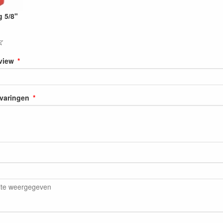
 5/8"
☆
eview
rvaringen
ite weergegeven